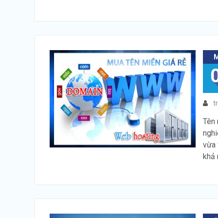
t
Tên 
nghi
vừa 
khả 