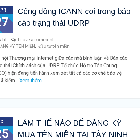
Cộng đồng ICANN coi trọng báo
APR
27
cáo trạng thái UDRP
raht
Leave a comment
ĂNG KÝ TÊN MIỀN
,
Đầu tư tên miền
 hội Thương mại Internet giữa các nhà bình luận về Báo cáo
g thái Chính sách của UDRP. Tổ chức Hỗ trợ Tên Chung
O) hiện đang tiến hành xem xét tất cả các cơ chế bảo vệ
 đã kiểm
Xem thêm
LÀM THẾ NÀO ĐỂ ĐĂNG KÝ
OCT
25
MUA TÊN MIỀN TẠI TÂY NINH