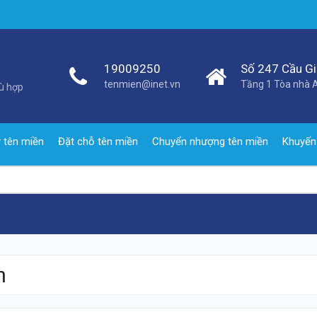
19009250
Số 247 Cầu Giấ
tenmien@inet.vn
Tầng 1 Tòa nhà A
hù hợp
 tên miền
Đặt chỗ tên miền
Chuyển nhượng tên miền
Khuyến
n