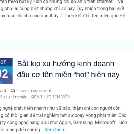
tên miền bất kỳ luôn có những chỉ số ẩn ở trên internet – Và
g phải ai cũng biết những chỉ số này. Tuy nhiên trong bài viết
mình sẽ chỉ cho các bạn thấy. 1. Liên kết đến tên miền gốc Số
Bắt kịp xu hướng kinh doanh
OCT
02
đầu cơ tên miền “hot” hiện nay
raht
Leave a comment
ầu tư tên miền
,
KIẾN THỨC TÊN MIỀN
 nghệ phát triển nhanh như vũ bão, thậm chí con người còn
g có thời gian để trải nghiệm hết sự xoay vòng phát triển. Các
 ty công nghệ hàng đầu như Apple, Samsung, Microsoft…luôn
mới mang đến những
Xem thêm