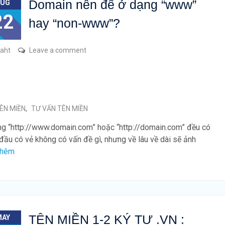
Domain nên để ở dạng “www”
AUG
22
hay “non-www”?
raht
Leave a comment
ÊN MIỀN
,
TƯ VẤN TÊN MIỀN
ng “http://www.domain.com” hoặc “http://domain.com” đều có
đầu có vẻ không có vấn đề gì, nhưng về lâu về dài sẽ ảnh
thêm
TÊN MIỀN 1-2 KÝ TỰ .VN :
MAY