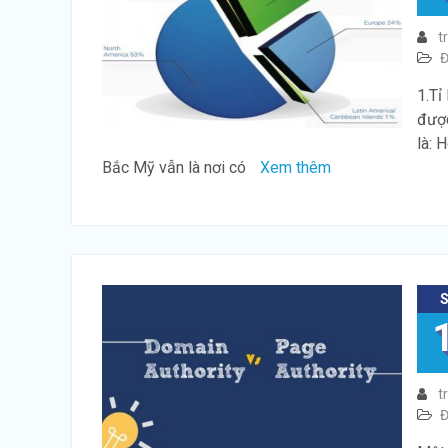
t
Đ
1.Tỉ
được
là: 
Bắc Mỹ vẫn là nơi có
Xem thêm
t
Đ