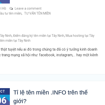
rí Hồ
Leave a comment
ầu tư tên miền
,
TƯ VẤN TÊN MIỀN
Tây Ninh
,
Điểm đăng ký tên miền tại Tây Ninh
,
Mua hosting tại Tây
tên miền tại Tây Ninh
 thật tuyệt nếu ai đó trong chúng ta đã có ý tưởng kinh doanh
ác trang mạng xã hội như: facebook, instagram,… hay một kênh
Tỉ lệ tên miền .INFO trên thế
OCT
06
giới?