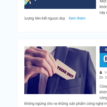
Một 
khôn
này 
lượng liên kết ngược duy
Xem thêm
t
Đ
Công
khôn
công
không ngừng cho ra những sản phẩm công nghệ 