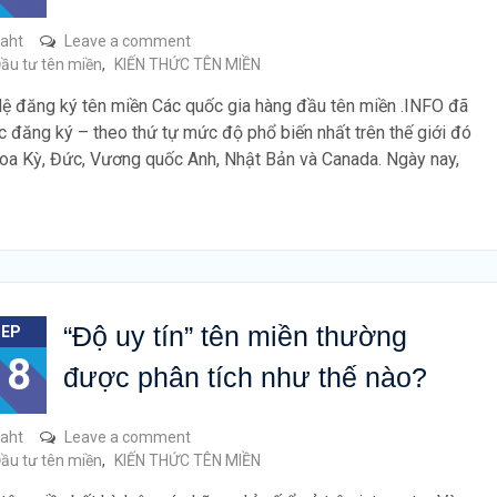
raht
Leave a comment
ầu tư tên miền
,
KIẾN THỨC TÊN MIỀN
 lệ đăng ký tên miền Các quốc gia hàng đầu tên miền .INFO đã
 đăng ký – theo thứ tự mức độ phổ biến nhất trên thế giới đó
Hoa Kỳ, Đức, Vương quốc Anh, Nhật Bản và Canada. Ngày nay,
“Độ uy tín” tên miền thường
SEP
18
được phân tích như thế nào?
raht
Leave a comment
ầu tư tên miền
,
KIẾN THỨC TÊN MIỀN