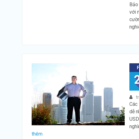
Bảo 
với 
cườn
nghi
t
Các 
dễ n
USD 
nghì
thêm