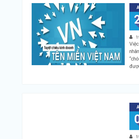
t
Việc
nhân
“chó
được
t