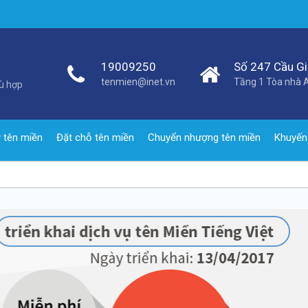
19009250
Số 247 Cầu Giấ
tenmien@inet.vn
Tầng 1 Tòa nhà A
hù hợp
 tên miền
Đặt chỗ tên miền
Chuyển nhượng tên miền
Khuyến