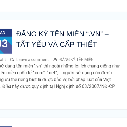
ĐĂNG KÝ TÊN MIỀN “.VN” –
JAN
03
TẤT YẾU VÀ CẤP THIẾT
raht
Leave a comment
ĐĂNG KÝ TÊN MIỀN
sử dụng tên miền “.vn” thì ngoài những lợi ích chung giống như
tên miền quốc tế “.com”, “.net”,… người sử dụng còn được
g ưu thế riêng biệt là được bảo vệ bởi pháp luật của Việt
 Điều này được quy định tại Nghị định số 63/2007/NĐ-CP