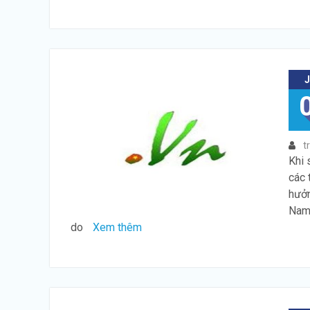
t
Khi 
các 
hưởn
Nam.
do
Xem thêm