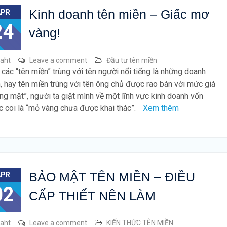
Kinh doanh tên miền – Giấc mơ
APR
24
vàng!
raht
Leave a comment
Đầu tư tên miền
 các “tên miền” trùng với tên người nổi tiếng là những doanh
, hay tên miền trùng với tên ông chủ được rao bán với mức giá
ng mặt”, người ta giật mình về một lĩnh vực kinh doanh vốn
 coi là “mỏ vàng chưa được khai thác”.
Xem thêm
BẢO MẬT TÊN MIỀN – ĐIỀU
APR
02
CẤP THIẾT NÊN LÀM
raht
Leave a comment
KIẾN THỨC TÊN MIỀN