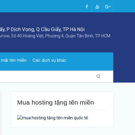
Facebook
Youtube
Google+
y, P Dịch Vọng, Q Cầu Giấy, TP Hà Nội
rrow, Số 40 Hoàng Việt, Phường 4, Quận Tân Bình, TP HCM
 mãi tên miền
Các dịch vụ khác
Mua hosting tặng tên miền