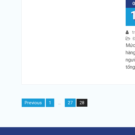
t
Đ
Mức 
hàng
ngườ
tổng
Posts
Previous
1
27
…
28
navigation