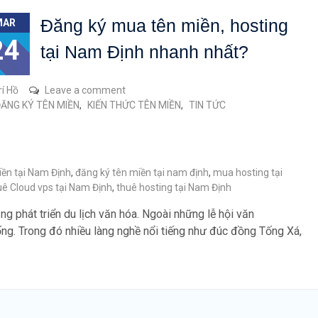
Đăng ký mua tên miền, hosting
MAR
24
tại Nam Định nhanh nhất?
rí Hồ
Leave a comment
ĂNG KÝ TÊN MIỀN
,
KIẾN THỨC TÊN MIỀN
,
TIN TỨC
ền tại Nam Định
,
đăng ký tên miền tại nam định
,
mua hosting tại
ê Cloud vps tại Nam Định
,
thuê hosting tại Nam Định
g phát triển du lịch văn hóa. Ngoài những lễ hội văn
ống. Trong đó nhiều làng nghề nổi tiếng như đúc đồng Tống Xá,