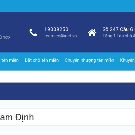
19009250
Số 247 Cầu Giấ
tenmien@inet.vn
Tầng 1 Tòa nhà A
hù hợp
 tên miền
Đặt chỗ tên miền
Chuyển nhượng tên miền
Khuyến
Nam Định