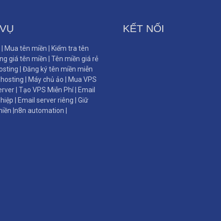
 VỤ
KẾT NỐI
|
Mua tên miền
|
Kiểm tra tên
ng giá tên miền
|
Tên miền giá rẻ
sting
|
Đăng ký tên miền miễn
hosting
|
Máy chủ ảo
|
Mua VPS
erver
|
Tạo VPS Miễn Phí
|
Email
hiệp
|
Email server riêng
|
Giữ
miền
|
n8n automation
|