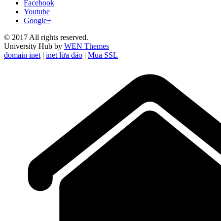
Facebook
Youtube
Google+
© 2017 All rights reserved.
University Hub by
WEN Themes
domain inet
|
inet lừa đảo
|
Mua SSL