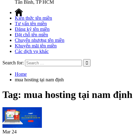
Tân Bình, TP HCM
Nhất [2026]
Gợi ý tên miền đẹp cho 10 ngành nghề phổ biến nhất (2026)
Kiến thức tên miền
Tư vấn tên miền
Đăng ký tên miền
Đặt chỗ tên miền
Chuyển nhượng tên miền
Khuyến mãi tên miền
Các dịch vụ khác
Search for:
Home
mua hosting tại nam định
Tag: mua hosting tại nam định
Mar
24