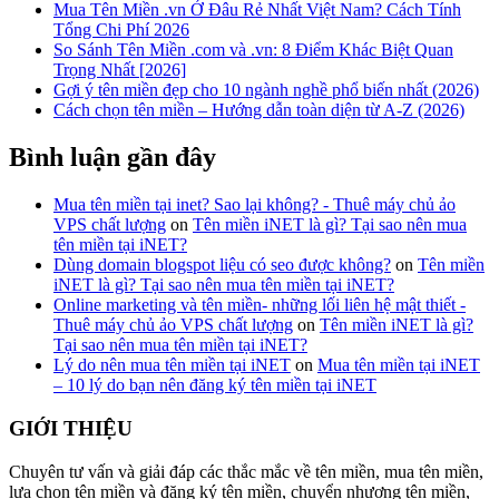
Mua Tên Miền .vn Ở Đâu Rẻ Nhất Việt Nam? Cách Tính
Tổng Chi Phí 2026
So Sánh Tên Miền .com và .vn: 8 Điểm Khác Biệt Quan
Trọng Nhất [2026]
Gợi ý tên miền đẹp cho 10 ngành nghề phổ biến nhất (2026)
Cách chọn tên miền – Hướng dẫn toàn diện từ A-Z (2026)
Bình luận gần đây
Mua tên miền tại inet? Sao lại không? - Thuê máy chủ ảo
VPS chất lượng
on
Tên miền iNET là gì? Tại sao nên mua
tên miền tại iNET?
Dùng domain blogspot liệu có seo được không?
on
Tên miền
iNET là gì? Tại sao nên mua tên miền tại iNET?
Online marketing và tên miền- những lối liên hệ mật thiết -
Thuê máy chủ ảo VPS chất lượng
on
Tên miền iNET là gì?
Tại sao nên mua tên miền tại iNET?
Lý do nên mua tên miền tại iNET
on
Mua tên miền tại iNET
– 10 lý do bạn nên đăng ký tên miền tại iNET
GIỚI THIỆU
Chuyên tư vấn và giải đáp các thắc mắc về tên miền, mua tên miền,
lựa chọn tên miền và đăng ký tên miền, chuyển nhượng tên miền,