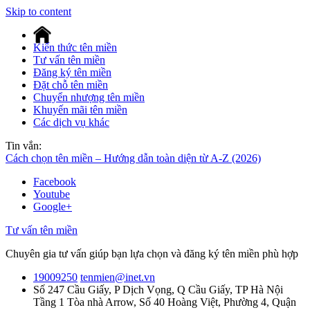
Skip to content
Kiến thức tên miền
Tư vấn tên miền
Đăng ký tên miền
Đặt chỗ tên miền
Chuyển nhượng tên miền
Khuyến mãi tên miền
Các dịch vụ khác
Tin vắn:
Cách chọn tên miền – Hướng dẫn toàn diện từ A-Z (2026)
Tên miền chuẩn SEO: 10 tiêu chí chọn tên miền giúp website lên
Facebook
top Google
Youtube
7 cách check lịch sử tên miền chi tiết nhất A-Z
Google+
Hướng Dẫn A-Z Cách Đặt Tên Trang Web Hay, Ấn Tượng &
Chuẩn SEO
Tư vấn tên miền
Nên chọn đuôi tên miền như thế nào để làm website tối ưu SEO
Cách kiểm tra tuổi thọ tên miền​
Chuyên gia tư vấn giúp bạn lựa chọn và đăng ký tên miền phù hợp
Tên miền có thực sự ảnh hưởng đến SEO không? Có nên mua tên
miền chuẩn SEO?
19009250
tenmien@inet.vn
Mua Tên Miền .vn Ở Đâu Rẻ Nhất Việt Nam? Cách Tính Tổng Chi
Số 247 Cầu Giấy, P Dịch Vọng, Q Cầu Giấy, TP Hà Nội
Phí 2026
Tầng 1 Tòa nhà Arrow, Số 40 Hoàng Việt, Phường 4, Quận
So Sánh Tên Miền .com và .vn: 8 Điểm Khác Biệt Quan Trọng