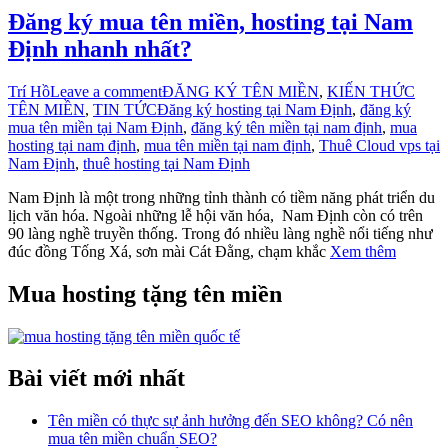
Đăng ký mua tên miền, hosting tại Nam
Định nhanh nhất?
Trí Hồ
Leave a comment
ĐĂNG KÝ TÊN MIỀN
,
KIẾN THỨC
TÊN MIỀN
,
TIN TỨC
Đăng ký hosting tại Nam Định
,
đăng ký
mua tên miền tại Nam Định
,
đăng ký tên miền tại nam định
,
mua
hosting tại nam định
,
mua tên miền tại nam định
,
Thuê Cloud vps tại
Nam Định
,
thuê hosting tại Nam Định
Nam Định là một trong những tỉnh thành có tiềm năng phát triển du
lịch văn hóa. Ngoài những lễ hội văn hóa, Nam Định còn có trên
90 làng nghề truyền thống. Trong đó nhiều làng nghề nổi tiếng như
đúc đồng Tống Xá, sơn mài Cát Đằng, chạm khắc
Xem thêm
Mua hosting tặng tên miền
Bài viết mới nhất
Tên miền có thực sự ảnh hưởng đến SEO không? Có nên
mua tên miền chuẩn SEO?