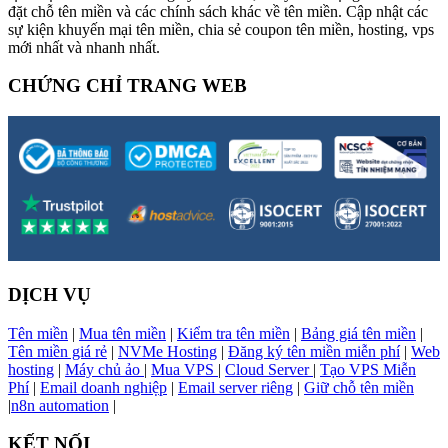
đặt chỗ tên miền và các chính sách khác về tên miền. Cập nhật các
sự kiện khuyến mại tên miền, chia sẻ coupon tên miền, hosting, vps
mới nhất và nhanh nhất.
CHỨNG CHỈ TRANG WEB
DỊCH VỤ
Tên miền
|
Mua tên miền
|
Kiểm tra tên miền
|
Bảng giá tên miền
|
Tên miền giá rẻ
|
NVMe Hosting
|
Đăng ký tên miền miễn phí
|
Web
hosting
|
Máy chủ ảo
|
Mua VPS
|
Cloud Server
|
Tạo VPS Miễn
Phí
|
Email doanh nghiệp
|
Email server riêng
|
Giữ chỗ tên miền
|
n8n automation
|
KẾT NỐI