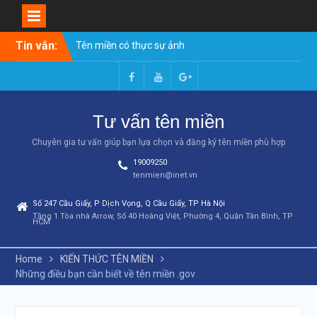
Skip
Tin vắn:
Tên miền có thực sự ảnh
to
hưởng đến SEO không? Có
content
nên mua tên miền chuẩn
SEO?
Facebook
Youtube
Google+
Mua Tên Miền .vn Ở Đâu Rẻ
Tư vấn tên miền
Nhất Việt Nam? Cách Tính
Tổng Chi Phí 2026
Chuyên gia tư vấn giúp bạn lựa chọn và đăng ký tên miền phù hợp
So Sánh Tên Miền .com và
19009250
.vn: 8 Điểm Khác Biệt Quan
tenmien@inet.vn
Trọng Nhất [2026]
Gợi ý tên miền đẹp cho 10
Số 247 Cầu Giấy, P Dịch Vọng, Q Cầu Giấy, TP Hà Nội
ngành nghề phổ biến nhất
Tầng 1 Tòa nhà Arrow, Số 40 Hoàng Việt, Phường 4, Quận Tân Bình, TP
HCM
(2026)
Cách chọn tên miền –
Hướng dẫn toàn diện từ A-Z
Home
KIẾN THỨC TÊN MIỀN
(2026)
Những điều bạn cần biết về tên miền .gov
Tên miền chuẩn SEO: 10
tiêu chí chọn tên miền giúp
website lên top Google