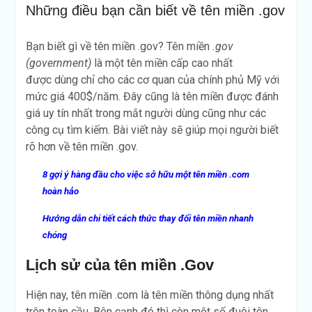
Những điều bạn cần biết về tên miền .gov
7 cách check lịch sử tên
miền chi tiết nhất A-Z
Hướng Dẫn A-Z Cách Đặt
Bạn biết gì về tên miền .gov? Tên miền
.gov
Tên Trang Web Hay, Ấn
(government)
là một tên miền cấp cao nhất
Tượng & Chuẩn SEO
được dùng chỉ cho các cơ quan của chính phủ Mỹ với
Nên chọn đuôi tên miền như
mức giá 400$/năm. Đây cũng là tên miền được đánh
thế nào để làm website tối
giá uy tín nhất trong mắt người dùng cũng như các
ưu SEO
Cách kiểm tra tuổi thọ tên
công cụ tìm kiếm. Bài viết này sẽ giúp mọi người biết
miền​
rõ hơn về tên miền .gov.
8 gợi ý hàng đầu cho việc sở hữu một tên miền .com
hoàn hảo
Hướng dẫn chi tiết cách thức thay đổi tên miền nhanh
chóng
Lịch sử của tên miền .Gov
Hiện nay, tên miền .com là tên miền thông dụng nhất
trên toàn cầu. Bên cạnh đó thì còn một số đuôi tên