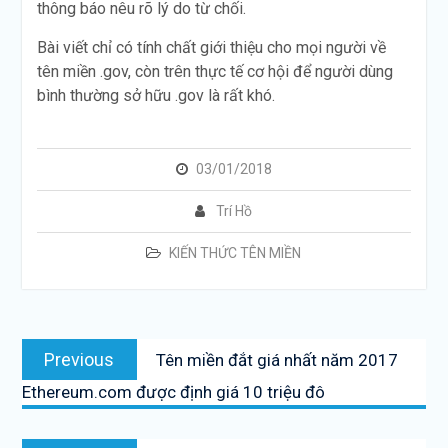
thông báo nêu rõ lý do từ chối.
Bài viết chỉ có tính chất giới thiệu cho mọi người về
tên miền .gov, còn trên thực tế cơ hội để người dùng
bình thường sở hữu .gov là rất khó.
03/01/2018
Trí Hồ
KIẾN THỨC TÊN MIỀN
Post
Previous
Previous
Tên miền đắt giá nhất năm 2017
navigation
post:
Ethereum.com được định giá 10 triệu đô