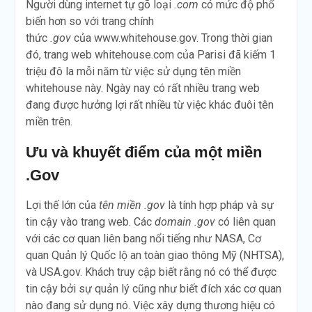
Người dùng internet tự gõ loại
.com
có mức độ phổ
biến hơn so với trang chính
thức
.gov
của www.whitehouse.gov. Trong thời gian
đó, trang web whitehouse.com của Parisi đã kiếm 1
triệu đô la mỗi năm từ việc sử dụng tên miền
whitehouse này. Ngày nay có rất nhiều trang web
đang được hưởng lợi rất nhiều từ việc khác đuôi tên
miền trên.
Ưu và khuyết điểm của một miền
.Gov
Lợi thế lớn của
tên
miền
.gov
là tính hợp pháp và sự
tin cậy vào trang web. Các
domain .gov
có liên quan
với các cơ quan liên bang nổi tiếng như NASA, Cơ
quan Quản lý Quốc lộ an toàn giao thông Mỹ (NHTSA),
và USA.gov. Khách truy cập biết rằng nó có thể được
tin cậy bởi sự quản lý cũng như biết đích xác cơ quan
nào đang sử dụng nó. Việc xây dựng thương hiệu có