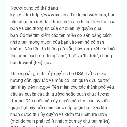
Người dùng có thể đăng
ký
.gov
tại http://www.nic.gov. Tại trang web trên, bạn
cần phải tạo một tài khoản với các chi tiết liên lạc của
bạn và các thông tin của cơ quan ủy quyền của
bạn. Có thể tìm kiếm các tên miền có sẵn bằng cách
nhập tên mong muốn của bạn và xem nó có sẵn
không. Nếu tên đó không có sẵn, hãy xem xét các biến
thể bằng cách sử dụng ‘làng’, ‘hạt’ và ‘thị trấn’, chẳng
hạn townof [tên] .gov.
Thị xã phải gửi thư ủy quyền cho GSA. Tất cả các
hướng dẫn, quy tắc và mẫu có liên quan đều có thể
tìm thấy trên nic.gov. Tên miền cho các thành phố yêu
cầu ủy quyền của thị trưởng hoặc quan chức tương
đương. Các quận cần ủy quyền nộp bởi các ủy viên
quận hạt hay bởi quan chức cấp quận hạt. Sau khi
nhận được thư ủy quyền và kiểm tra kiểm tra DNS
(mỗi domain phải có ít nhất một máy chủ tên miền),