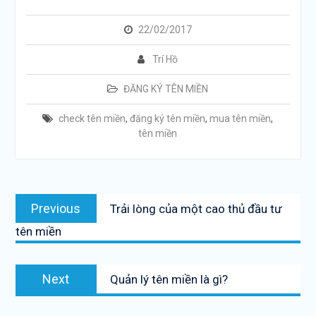
22/02/2017
Trí Hồ
ĐĂNG KÝ TÊN MIỀN
check tên miền
,
đăng ký tên miền
,
mua tên miền
,
tên miền
Post
Previous
Previous
Trải lòng của một cao thủ đầu tư
navigation
post:
tên miền
Next
Next
Quản lý tên miền là gì?
post: