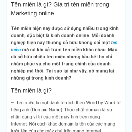
Tên miền là gì? Giá trị tên miền trong
SEO?
Mua Tên Miền .vn Ở Đâu Rẻ
Marketing online
Nhất Việt Nam? Cách Tính
Tổng Chi Phí 2026
Tên miền hiện nay được sử dụng nhiều trong kinh
So Sánh Tên Miền .com và
doanh, đặc biệt là kinh doanh online. Mỗi doanh
.vn: 8 Điểm Khác Biệt Quan
Trọng Nhất [2026]
nghiệp hiện nay thường sở hữu không chỉ một
tên
Gợi ý tên miền đẹp cho 10
miền
mà có khi cả trăm tên miền khác nhau. Mặc
ngành nghề phổ biến nhất
dù sở hữu nhiều tên miền nhưng hầu hết họ chỉ
(2026)
nhằm phục vụ cho một trang chính của doanh
nghiệp mà thôi. Tại sao lại như vậy, nó mang lại
những gì trong kinh doanh?
Tên miền là gì?
– Tên miền là một danh từ dịch theo Word by Word từ
tiếng anh (Domain Name). Thực chất domain là sự
nhận dạng vị trí của một máy tính trên mạng
Internet. Nói cách khác domain là tên của các mạng
lưới, tên của các máy chủ trên mạng Internet.