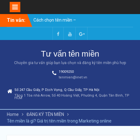
Skip
Tin vắn:
Cách chọn tên miền –
to
Hướng dẫn toàn diện từ A-Z
content
(2026)
Tên miền chuẩn SEO: 10
Facebook
Youtube
Google+
tiêu chí chọn tên miền giúp
Tư vấn tên miền
website lên top Google
7 cách check lịch sử tên
Chuyên gia tư vấn giúp bạn lựa chọn và đăng ký tên miền phù hợp
miền chi tiết nhất A-Z
19009250
Hướng Dẫn A-Z Cách Đặt
tenmien@inet.vn
Tên Trang Web Hay, Ấn
Tượng & Chuẩn SEO
Số 247 Cầu Giấy, P Dịch Vọng, Q Cầu Giấy, TP Hà Nội
Nên chọn đuôi tên miền như
Tầng 1 Tòa nhà Arrow, Số 40 Hoàng Việt, Phường 4, Quận Tân Bình, TP
HCM
thế nào để làm website tối
ưu SEO
Cách kiểm tra tuổi thọ tên
Home
ĐĂNG KÝ TÊN MIỀN
miền​
Tên miền là gì? Giá trị tên miền trong Marketing online
Tên miền có thực sự ảnh
hưởng đến SEO không? Có
nên mua tên miền chuẩn