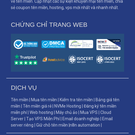
về tên miền. Cập nhật các sự kiện khuyến mại tên miền, chia
sẻ coupon tên miền, hosting, vps mới nhất và nhanh nhất.
CHỨNG CHỈ TRANG WEB
DỊCH VỤ
Tên miền
|
Mua tên miền
|
Kiểm tra tên miền
|
Bảng giá tên
miền
|
Tên miền giá rẻ
|
NVMe Hosting
|
Đăng ký tên miền
miễn phí
|
Web hosting
|
Máy chủ ảo
|
Mua VPS
|
Cloud
Server
|
Tạo VPS Miễn Phí
|
Email doanh nghiệp
|
Email
server riêng
|
Giữ chỗ tên miền
|
n8n automation
|