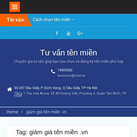
Skip
Tin vắn:
Cách chọn tên miền –
to
Hướng dẫn toàn diện từ A-Z
content
(2026)
Tên miền chuẩn SEO: 10
Facebook
Youtube
Google+
tiêu chí chọn tên miền giúp
Tư vấn tên miền
website lên top Google
7 cách check lịch sử tên
Chuyên gia tư vấn giúp bạn lựa chọn và đăng ký tên miền phù hợp
miền chi tiết nhất A-Z
19009250
Hướng Dẫn A-Z Cách Đặt
tenmien@inet.vn
Tên Trang Web Hay, Ấn
Tượng & Chuẩn SEO
Số 247 Cầu Giấy, P Dịch Vọng, Q Cầu Giấy, TP Hà Nội
Nên chọn đuôi tên miền như
Tầng 1 Tòa nhà Arrow, Số 40 Hoàng Việt, Phường 4, Quận Tân Bình, TP
HCM
thế nào để làm website tối
ưu SEO
Cách kiểm tra tuổi thọ tên
Home
giảm giá tên miền .vn
miền​
Tên miền có thực sự ảnh
hưởng đến SEO không? Có
Tag: giảm giá tên miền .vn
nên mua tên miền chuẩn