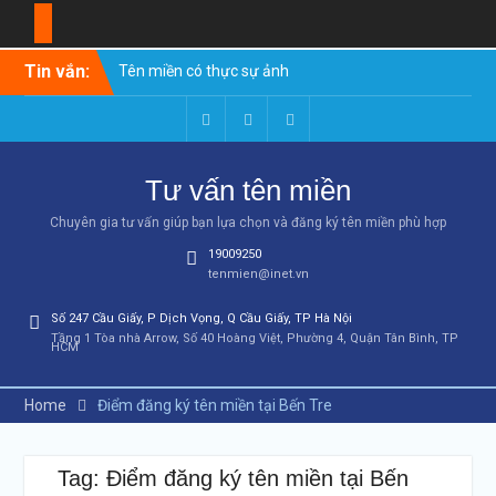
Skip
Tin vắn:
Tên miền có thực sự ảnh
to
hưởng đến SEO không? Có
content
nên mua tên miền chuẩn
SEO?
Facebook
Youtube
Google+
Mua Tên Miền .vn Ở Đâu Rẻ
Tư vấn tên miền
Nhất Việt Nam? Cách Tính
Tổng Chi Phí 2026
Chuyên gia tư vấn giúp bạn lựa chọn và đăng ký tên miền phù hợp
So Sánh Tên Miền .com và
19009250
.vn: 8 Điểm Khác Biệt Quan
tenmien@inet.vn
Trọng Nhất [2026]
Gợi ý tên miền đẹp cho 10
Số 247 Cầu Giấy, P Dịch Vọng, Q Cầu Giấy, TP Hà Nội
ngành nghề phổ biến nhất
Tầng 1 Tòa nhà Arrow, Số 40 Hoàng Việt, Phường 4, Quận Tân Bình, TP
HCM
(2026)
Cách chọn tên miền –
Hướng dẫn toàn diện từ A-Z
Home
Điểm đăng ký tên miền tại Bến Tre
(2026)
Tên miền chuẩn SEO: 10
tiêu chí chọn tên miền giúp
Tag: Điểm đăng ký tên miền tại Bến
website lên top Google