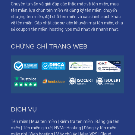
Chuyên tư vấn và giải đáp các thắc mắc về tên miền, mua
tên miền, lựa chọn tên miền và đăng ký tên miền, chuyển
nhượng tên miền, đặt chỗ tên miền và các chính sách khác
về tên miền. Cập nhật các sự kiện khuyến mại tên miền, chia
sẻ coupon tên miền, hosting, vps mới nhất và nhanh nhất.
CHỨNG CHỈ TRANG WEB
DỊCH VỤ
Tên miền
|
Mua tên miền
|
Kiểm tra tên miền
|
Bảng giá tên
miền
|
Tên miền giá rẻ
|
NVMe Hosting
|
Đăng ký tên miền
miễn phí
|
Web hosting
|
Máy chủ ảo
|
Mua VPS
|
Cloud