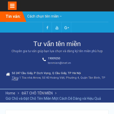
Skip
Tin vắn:
Cách chọn tên miền –
to
Hướng dẫn toàn diện từ A-Z
content
(2026)
Tên miền chuẩn SEO: 10
Facebook
Youtube
Google+
tiêu chí chọn tên miền giúp
Tư vấn tên miền
website lên top Google
7 cách check lịch sử tên
Chuyên gia tư vấn giúp bạn lựa chọn và đăng ký tên miền phù hợp
miền chi tiết nhất A-Z
19009250
Hướng Dẫn A-Z Cách Đặt
tenmien@inet.vn
Tên Trang Web Hay, Ấn
Tượng & Chuẩn SEO
Số 247 Cầu Giấy, P Dịch Vọng, Q Cầu Giấy, TP Hà Nội
Nên chọn đuôi tên miền như
Tầng 1 Tòa nhà Arrow, Số 40 Hoàng Việt, Phường 4, Quận Tân Bình, TP
HCM
thế nào để làm website tối
ưu SEO
Cách kiểm tra tuổi thọ tên
Home
ĐẶT CHỖ TÊN MIỀN
miền​
Giữ Chỗ và Đặt Chỗ Tên Miền Một Cách Dễ Dàng và Hiệu Quả
Tên miền có thực sự ảnh
hưởng đến SEO không? Có
nên mua tên miền chuẩn