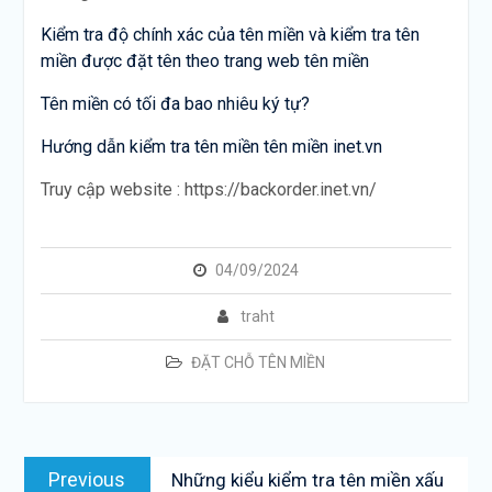
Kiểm tra độ chính xác của tên miền và kiểm tra tên
miền được đặt tên theo trang web tên miền
Tên miền có tối đa bao nhiêu ký tự?
Hướng dẫn kiểm tra tên miền tên miền inet.vn
Truy cập website : https://backorder.inet.vn/
04/09/2024
traht
ĐẶT CHỖ TÊN MIỀN
Post
Previous
Previous
Những kiểu kiểm tra tên miền xấu
navigation