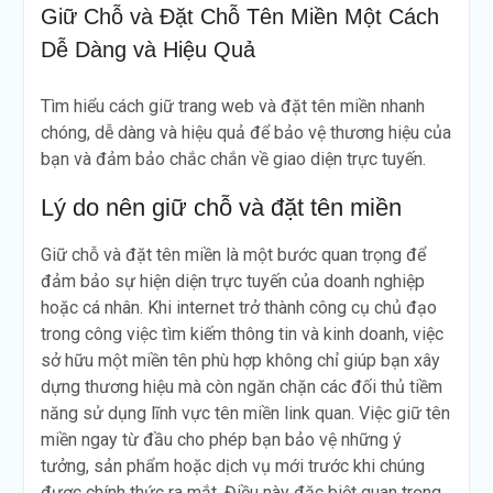
Giữ Chỗ và Đặt Chỗ Tên Miền Một Cách
SEO?
Mua Tên Miền .vn Ở Đâu Rẻ
Dễ Dàng và Hiệu Quả
Nhất Việt Nam? Cách Tính
Tổng Chi Phí 2026
Tìm hiểu cách giữ trang web và đặt tên miền nhanh
So Sánh Tên Miền .com và
chóng, dễ dàng và hiệu quả để bảo vệ thương hiệu của
.vn: 8 Điểm Khác Biệt Quan
Trọng Nhất [2026]
bạn và đảm bảo chắc chắn về giao diện trực tuyến.
Gợi ý tên miền đẹp cho 10
ngành nghề phổ biến nhất
Lý do nên giữ chỗ và đặt tên miền
(2026)
Giữ chỗ và đặt tên miền là một bước quan trọng để
đảm bảo sự hiện diện trực tuyến của doanh nghiệp
hoặc cá nhân. Khi internet trở thành công cụ chủ đạo
trong công việc tìm kiếm thông tin và kinh doanh, việc
sở hữu một miền tên phù hợp không chỉ giúp bạn xây
dựng thương hiệu mà còn ngăn chặn các đối thủ tiềm
năng sử dụng lĩnh vực tên miền link quan. Việc giữ tên
miền ngay từ đầu cho phép bạn bảo vệ những ý
tưởng, sản phẩm hoặc dịch vụ mới trước khi chúng
được chính thức ra mắt. Điều này đặc biệt quan trọng